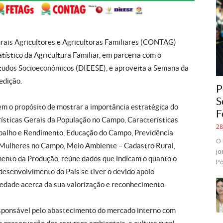
rais Agricultores e Agricultoras Familiares (CONTAG)
tístico da Agricultura Familiar, em parceria com o
studos Socioeconômicos (DIEESE), e aproveita a Semana da
edição.
P
S
tem o propósito de mostrar a importância estratégica do
F
sticas Gerais da População no Campo, Características
28
abalho e Rendimento, Educação do Campo, Previdência
O 
l, Mulheres no Campo, Meio Ambiente – Cadastro Rural,
jo
mento da Produção, reúne dados que indicam o quanto o
Po
desenvolvimento do País se tiver o devido apoio
edade acerca da sua valorização e reconhecimento.
 responsável pelo abastecimento do mercado interno com