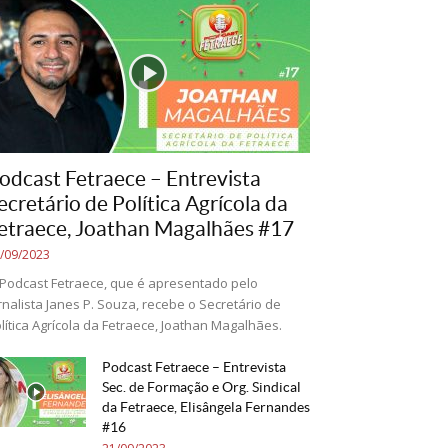
odcast Fetraece – Entrevista
ecretário de Política Agrícola da
etraece, Joathan Magalhães #17
/09/2023
Podcast Fetraece, que é apresentado pelo
rnalista Janes P. Souza, recebe o Secretário de
lítica Agrícola da Fetraece, Joathan Magalhães.
Podcast Fetraece – Entrevista
Sec. de Formação e Org. Sindical
da Fetraece, Elisângela Fernandes
#16