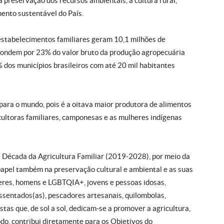
 preservação dos recursos ambientais, a cultura rural,
ento sustentável do País.
estabelecimentos familiares geram 10,1 milhões de
ondem por 23% do valor bruto da produção agropecuária
 dos municípios brasileiros com até 20 mil habitantes
 para o mundo, pois é a oitava maior produtora de alimentos
icultoras familiares, camponesas e as mulheres indígenas
a Década da Agricultura Familiar (2019-2028), por meio da
apel também na preservação cultural e ambiental e as suas
heres, homens e LGBTQIA+, jovens e pessoas idosas,
assentados(as), pescadores artesanais, quilombolas,
istas que, de sol a sol, dedicam-se a promover a agricultura,
odo, contribui diretamente para os Objetivos do