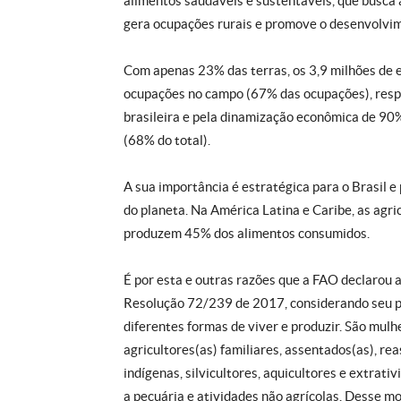
alimentos saudáveis e sustentáveis, que busca a
gera ocupações rurais e promove o desenvolvim
Com apenas 23% das terras, os 3,9 milhões de 
ocupações no campo (67% das ocupações), resp
brasileira e pela dinamização econômica de 90%
(68% do total).
A sua importância é estratégica para o Brasil e
do planeta. Na América Latina e Caribe, as agr
produzem 45% dos alimentos consumidos.
É por esta e outras razões que a FAO declarou 
Resolução 72/239 de 2017, considerando seu p
diferentes formas de viver e produzir. São mul
agricultores(as) familiares, assentados(as), re
indígenas, silvicultores, aquicultores e extrativ
a pecuária e atividades não agrícolas. Desse m