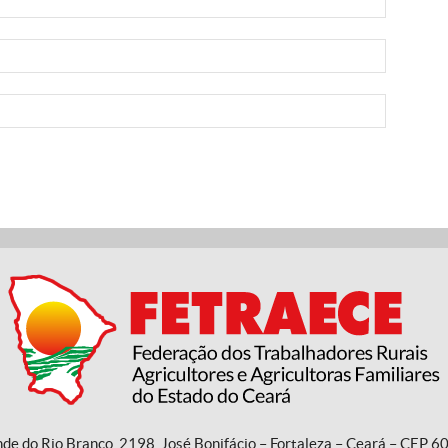
nde do Rio Branco, 2198, José Bonifácio – Fortaleza – Ceará – CEP 