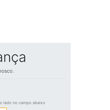
ança
nosco.
ao lado no campo abaixo