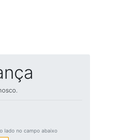
ança
nosco.
ao lado no campo abaixo