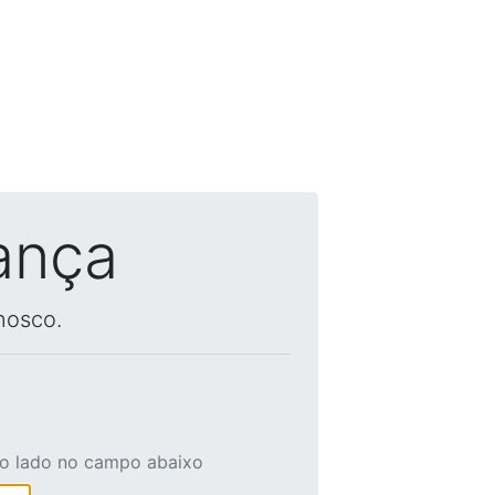
ança
nosco.
ao lado no campo abaixo