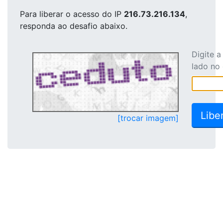
Para liberar o acesso
do IP
216.73.216.134
,
responda ao desafio abaixo.
Digite 
lado no
[trocar imagem]