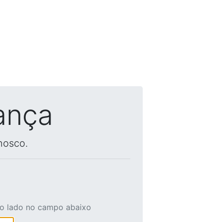
ança
nosco.
ao lado no campo abaixo