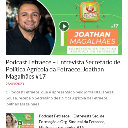
Podcast Fetraece – Entrevista Secretário de
Política Agrícola da Fetraece, Joathan
Magalhães #17
28/09/2023
O Podcast Fetraece, que é apresentado pelo jornalista Janes P.
Souza, recebe o Secretário de Política Agrícola da Fetraece,
Joathan Magalhães.
Podcast Fetraece – Entrevista Sec. de
Formação e Org. Sindical da Fetraece,
Elisângela Fernandes #16