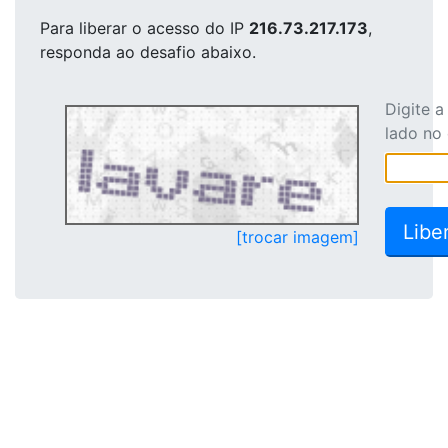
Para liberar o acesso
do IP
216.73.217.173
,
responda ao desafio abaixo.
Digite 
lado no
[trocar imagem]