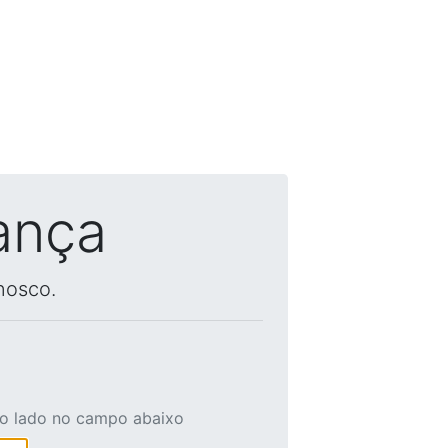
ança
nosco.
ao lado no campo abaixo