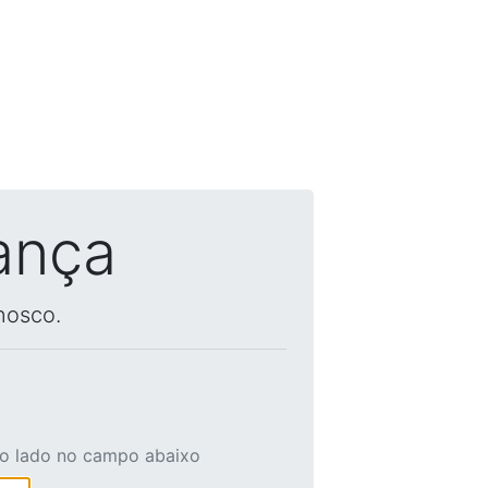
ança
nosco.
ao lado no campo abaixo