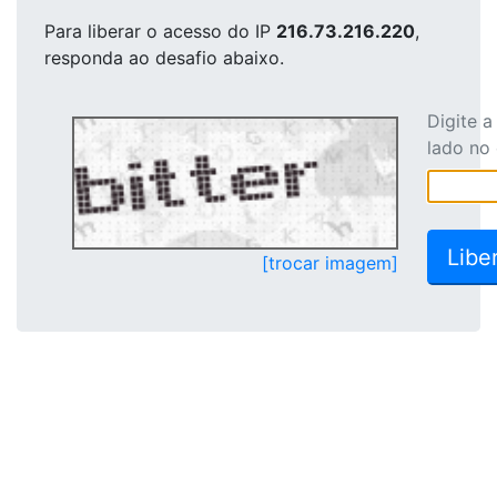
Para liberar o acesso
do IP
216.73.216.220
,
responda ao desafio abaixo.
Digite 
lado no
[trocar imagem]