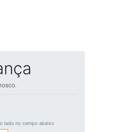
ança
nosco.
ao lado no campo abaixo