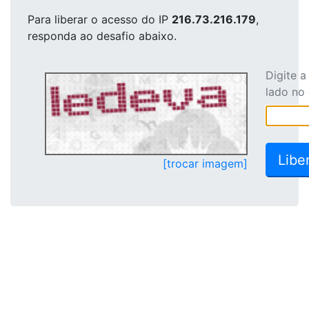
Para liberar o acesso
do IP
216.73.216.179
,
responda ao desafio abaixo.
Digite 
lado no
[trocar imagem]