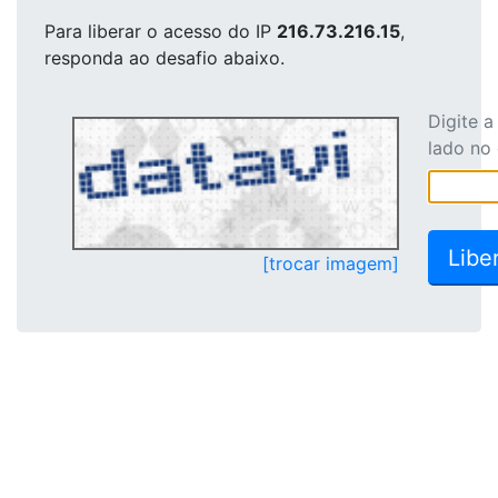
Para liberar o acesso
do IP
216.73.216.15
,
responda ao desafio abaixo.
Digite 
lado no
[trocar imagem]