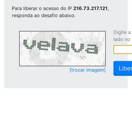
Para liberar o acesso
do IP
216.73.217.121
,
responda ao desafio abaixo.
Digite 
lado no
[trocar imagem]