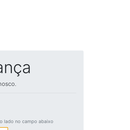
ança
nosco.
ao lado no campo abaixo