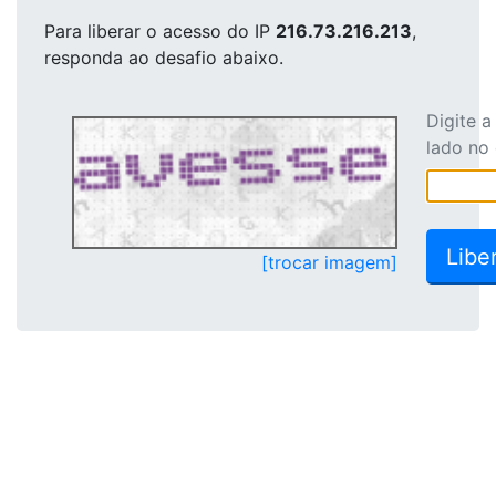
Para liberar o acesso
do IP
216.73.216.213
,
responda ao desafio abaixo.
Digite 
lado no
[trocar imagem]