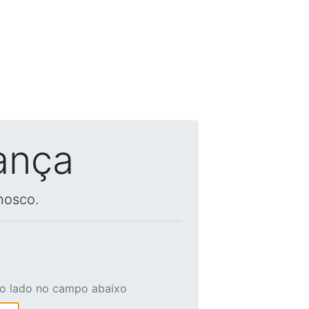
ança
nosco.
ao lado no campo abaixo