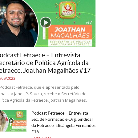
odcast Fetraece – Entrevista
ecretário de Política Agrícola da
etraece, Joathan Magalhães #17
/09/2023
Podcast Fetraece, que é apresentado pelo
rnalista Janes P. Souza, recebe o Secretário de
lítica Agrícola da Fetraece, Joathan Magalhães.
Podcast Fetraece – Entrevista
Sec. de Formação e Org. Sindical
da Fetraece, Elisângela Fernandes
#16