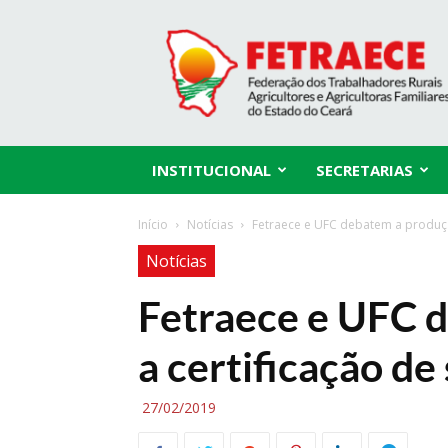
Fetraece
INSTITUCIONAL
SECRETARIAS
Início
Notícias
Fetraece e UFC debatem a produçã
Notícias
Fetraece e UFC 
a certificação de
27/02/2019