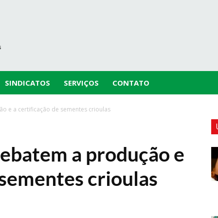
SINDICATOS
SERVIÇOS
CONTATO
o e a certificação de sementes crioulas
debatem a produção e
 sementes crioulas