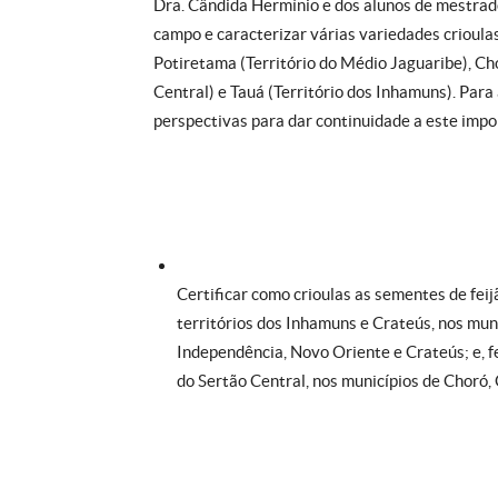
Dra. Cândida Hermínio e dos alunos de mestrad
campo e caracterizar várias variedades crioulas
Potiretama (Território do Médio Jaguaribe), Ch
Central) e Tauá (Território dos Inhamuns). Par
perspectivas para dar continuidade a este impor
Certificar como crioulas as sementes de feijã
territórios dos Inhamuns e Crateús, nos mun
Independência, Novo Oriente e Crateús; e, fei
do Sertão Central, nos municípios de Choró