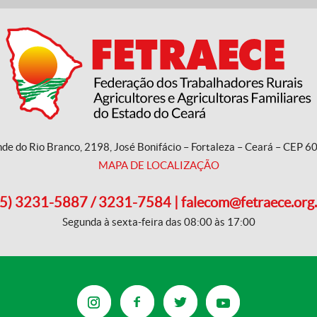
nde do Rio Branco, 2198, José Bonifácio – Fortaleza – Ceará – CEP 
MAPA DE LOCALIZAÇÃO
5) 3231-5887 / 3231-7584 | falecom@fetraece.org
Segunda à sexta-feira das 08:00 às 17:00