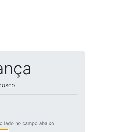
ança
nosco.
ao lado no campo abaixo