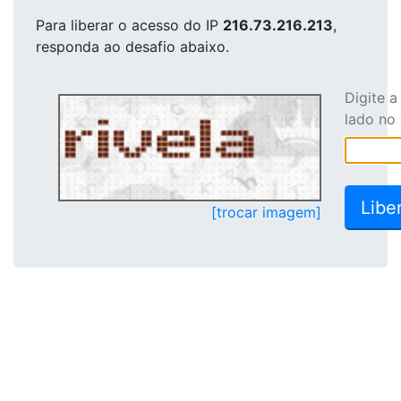
Para liberar o acesso
do IP
216.73.216.213
,
responda ao desafio abaixo.
Digite 
lado no
[trocar imagem]