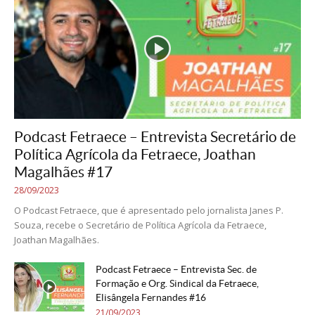
Podcast Fetraece – Entrevista Secretário de
Política Agrícola da Fetraece, Joathan
Magalhães #17
28/09/2023
O Podcast Fetraece, que é apresentado pelo jornalista Janes P.
Souza, recebe o Secretário de Política Agrícola da Fetraece,
Joathan Magalhães.
Podcast Fetraece – Entrevista Sec. de
Formação e Org. Sindical da Fetraece,
Elisângela Fernandes #16
21/09/2023