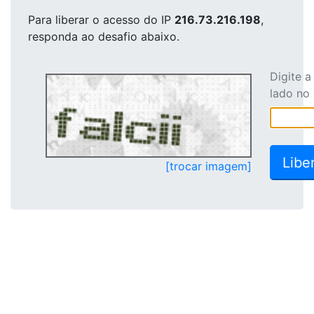
Para liberar o acesso
do IP
216.73.216.198
,
responda ao desafio abaixo.
Digite 
lado no
[trocar imagem]