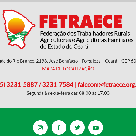
nde do Rio Branco, 2198, José Bonifácio – Fortaleza – Ceará – CEP 
MAPA DE LOCALIZAÇÃO
5) 3231-5887 / 3231-7584 | falecom@fetraece.org
Segunda à sexta-feira das 08:00 às 17:00