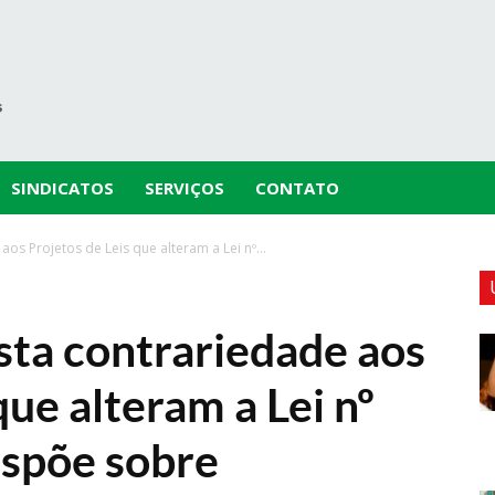
SINDICATOS
SERVIÇOS
CONTATO
s Projetos de Leis que alteram a Lei nº...
a contrariedade aos
que alteram a Lei nº
ispõe sobre