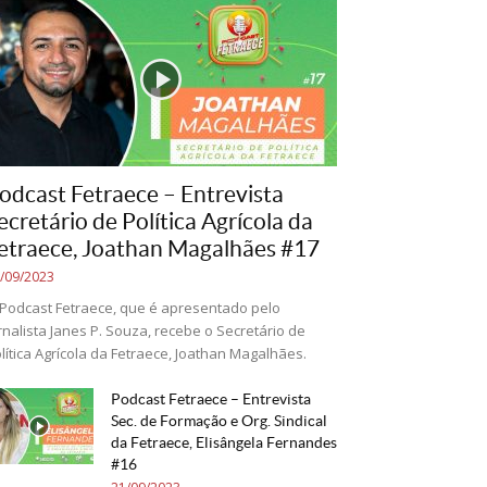
odcast Fetraece – Entrevista
ecretário de Política Agrícola da
etraece, Joathan Magalhães #17
/09/2023
Podcast Fetraece, que é apresentado pelo
rnalista Janes P. Souza, recebe o Secretário de
lítica Agrícola da Fetraece, Joathan Magalhães.
Podcast Fetraece – Entrevista
Sec. de Formação e Org. Sindical
da Fetraece, Elisângela Fernandes
#16