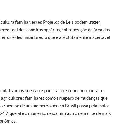
icultura familiar, estes Projetos de Leis podem trazer
mento real dos conflitos agrários, sobreposição de área dos
rileiros e desmatadores, o que é absolutamente inaceitável
nfatizamos que não é prioritário e nem ético pautar e
as agricultores familiares como anteparo de mudanças que
udo trata-se de um momento onde o Brasil passa pela maior
vid-19, que até o momento deixa um rastro de morte de mais
conômica.