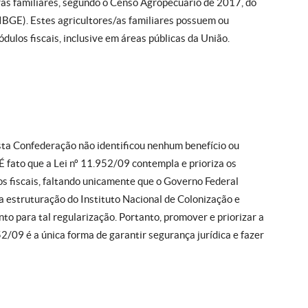
oras familiares, segundo o Censo Agropecuário de 2017, do
 (IBGE). Estes agricultores/as familiares possuem ou
ulos fiscais, inclusive em áreas públicas da União.
esta Confederação não identificou nenhum benefício ou
 É fato que a Lei nº 11.952/09 contempla e prioriza os
s fiscais, faltando unicamente que o Governo Federal
 a estruturação do Instituto Nacional de Colonização e
 para tal regularização. Portanto, promover e priorizar a
52/09 é a única forma de garantir segurança jurídica e fazer