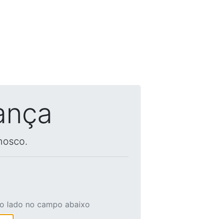
ança
nosco.
ao lado no campo abaixo