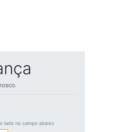
ança
nosco.
ao lado no campo abaixo