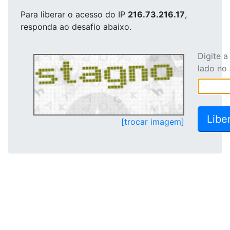
Para liberar o acesso
do IP
216.73.216.17
,
responda ao desafio abaixo.
Digite 
lado no
[trocar imagem]