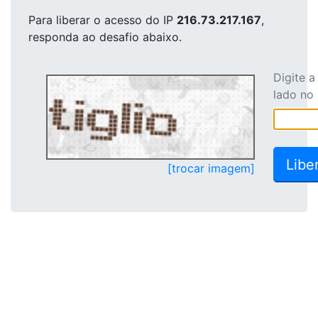
Para liberar o acesso
do IP
216.73.217.167
,
responda ao desafio abaixo.
Digite 
lado no
[trocar imagem]