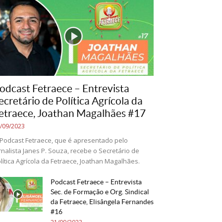
odcast Fetraece – Entrevista
ecretário de Política Agrícola da
etraece, Joathan Magalhães #17
/09/2023
Podcast Fetraece, que é apresentado pelo
rnalista Janes P. Souza, recebe o Secretário de
lítica Agrícola da Fetraece, Joathan Magalhães.
Podcast Fetraece – Entrevista
Sec. de Formação e Org. Sindical
da Fetraece, Elisângela Fernandes
#16