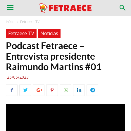
Início
Fetraece TV
Fetraece TV
Notícias
Podcast Fetraece –
Entrevista presidente
Raimundo Martins #01
25/05/2023