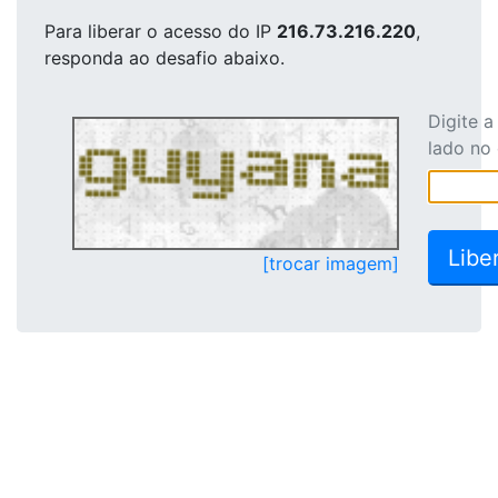
Para liberar o acesso
do IP
216.73.216.220
,
responda ao desafio abaixo.
Digite 
lado no
[trocar imagem]