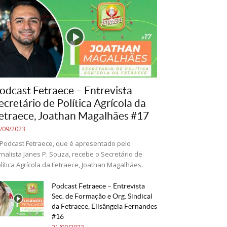
odcast Fetraece – Entrevista
ecretário de Política Agrícola da
etraece, Joathan Magalhães #17
/09/2023
Podcast Fetraece, que é apresentado pelo
rnalista Janes P. Souza, recebe o Secretário de
lítica Agrícola da Fetraece, Joathan Magalhães.
Podcast Fetraece – Entrevista
Sec. de Formação e Org. Sindical
da Fetraece, Elisângela Fernandes
#16