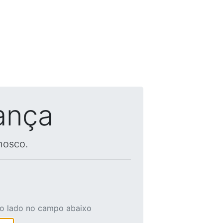
ança
nosco.
ao lado no campo abaixo