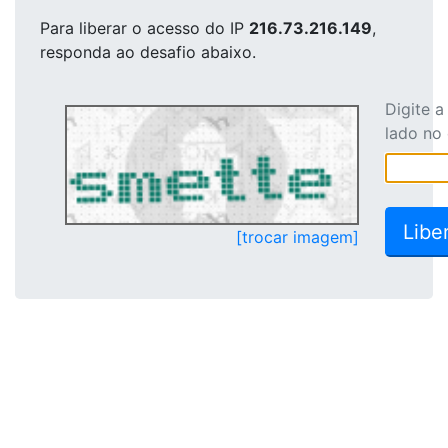
Para liberar o acesso
do IP
216.73.216.149
,
responda ao desafio abaixo.
Digite 
lado no
[trocar imagem]