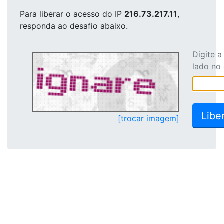
Para liberar o acesso
do IP
216.73.217.11
,
responda ao desafio abaixo.
Digite 
lado no
[trocar imagem]