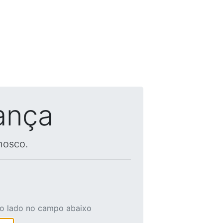
ança
nosco.
ao lado no campo abaixo