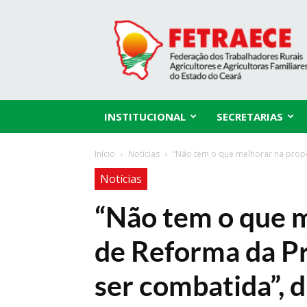
Fetraece
INSTITUCIONAL
SECRETARIAS
Início
Notícias
“Não tem o que melhorar na propos
Notícias
“Não tem o que 
de Reforma da Pr
ser combatida”, 