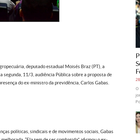
P
S
gropecuária, deputado estadual Moisés Braz (PT), a
F
a segunda, 11/3, audiência Pública sobre a proposta de
28
esença do ex-ministro da previdência, Carlos Gabas.
O 
jo
Po
nças políticas, sindicais e de movimentos sociais, Gabas
elhorada. “Ela tem de ser combatida”, afirmou o ex-