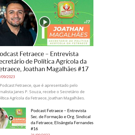
odcast Fetraece – Entrevista
ecretário de Política Agrícola da
etraece, Joathan Magalhães #17
/09/2023
Podcast Fetraece, que é apresentado pelo
rnalista Janes P. Souza, recebe o Secretário de
lítica Agrícola da Fetraece, Joathan Magalhães.
Podcast Fetraece – Entrevista
Sec. de Formação e Org. Sindical
da Fetraece, Elisângela Fernandes
#16