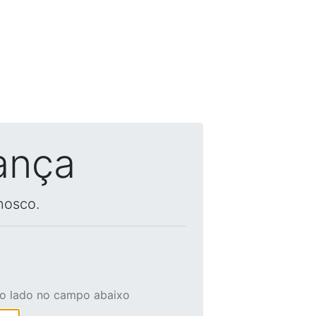
ança
nosco.
ao lado no campo abaixo