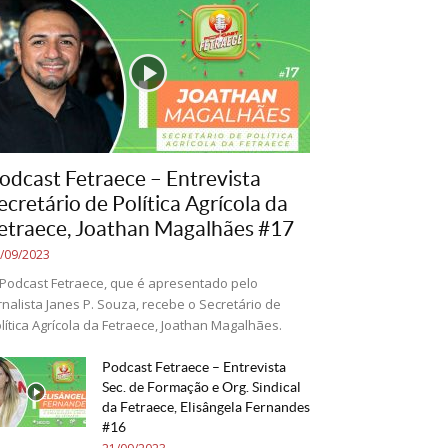
odcast Fetraece – Entrevista
ecretário de Política Agrícola da
etraece, Joathan Magalhães #17
/09/2023
Podcast Fetraece, que é apresentado pelo
rnalista Janes P. Souza, recebe o Secretário de
lítica Agrícola da Fetraece, Joathan Magalhães.
Podcast Fetraece – Entrevista
Sec. de Formação e Org. Sindical
da Fetraece, Elisângela Fernandes
#16