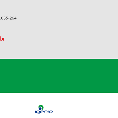
60.055-264
.br