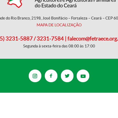
nde do Rio Branco, 2198, José Bonifácio – Fortaleza – Ceará – CEP 
MAPA DE LOCALIZAÇÃO
5) 3231-5887 / 3231-7584 | falecom@fetraece.org
Segunda à sexta-feira das 08:00 às 17:00