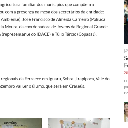
agricultura familiar dos municípios que compõem a
tou com a presença na mesa dos secretários da entidade:
 Ambiente), José Francisco de Almeida Carneiro (Política
gela Moura, da coordenadora de Jovens da Regional Grande
a (representante do IDACE) e Túlio Tárcio (Copasat).
P
S
F
28
regionais da Fetraece em Iguatu, Sobral, Itapipoca, Vale do
O 
ezembro vai ter o último, que será em Crateús.
jo
Po