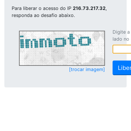
Para liberar o acesso
do IP
216.73.217.32
,
responda ao desafio abaixo.
Digite 
lado no
[trocar imagem]