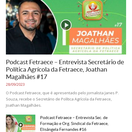
Podcast Fetraece – Entrevista Secretário de
Política Agrícola da Fetraece, Joathan
Magalhães #17
28/09/2023
O Podcast Fetraece, que é apresentado pelo jornalista Janes P.
Souza, recebe o Secretário de Política Agrícola da Fetraece,
Joathan Magalhães.
Podcast Fetraece – Entrevista Sec. de
Formação e Org. Sindical da Fetraece,
Elisângela Fernandes #16