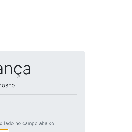
ança
nosco.
ao lado no campo abaixo