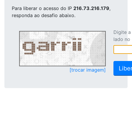
Para liberar o acesso
do IP
216.73.216.179
,
responda ao desafio abaixo.
Digite 
lado no
[trocar imagem]