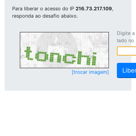
Para liberar o acesso
do IP
216.73.217.109
,
responda ao desafio abaixo.
Digite 
lado no
[trocar imagem]