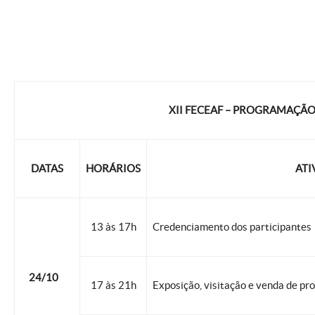
XII FECEAF – PROGRAMAÇÃO
DATAS
HORÁRIOS
ATI
13 às 17h
Credenciamento dos participantes
24/10
17 às 21h
Exposição, visitação e venda de pro