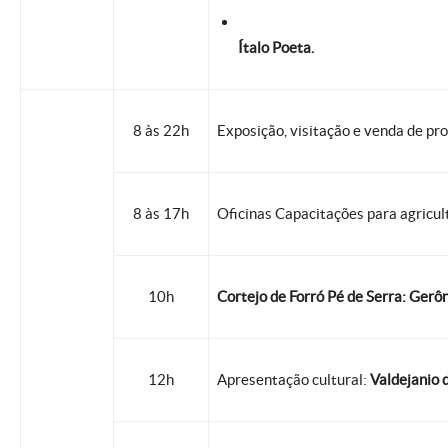
Ítalo Poeta.
8 às 22h
Exposição, visitação e venda de pro
8 às 17h
Oficinas Capacitações para agricul
10h
Cortejo de Forró Pé de Serra: Gerô
12h
Apresentação cultural:
Valdejanio d