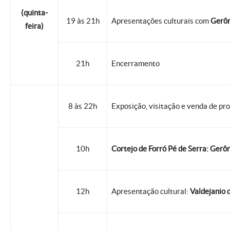
(quinta-
19 às 21h
Apresentações culturais com
Gerôn
feira)
21h
Encerramento
8 às 22h
Exposição, visitação e venda de pro
10h
Cortejo de Forró Pé de Serra: Gerô
12h
Apresentação cultural:
Valdejanio d